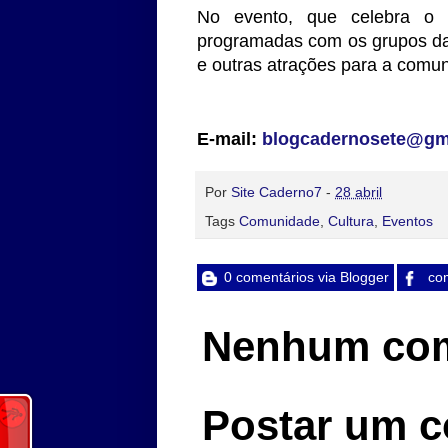
No evento, que celebra o 
programadas com os grupos da
e outras atrações para a comun
E-mail:
blogcadernosete@gm
Por
Site Caderno7
-
28 abril
Tags
Comunidade
,
Cultura
,
Eventos
0 comentários via Blogger
com
Nenhum com
Postar um c