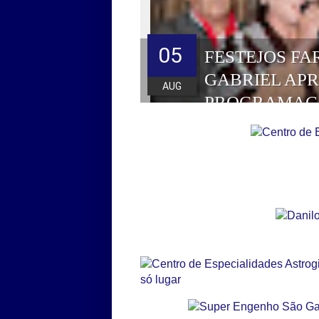
05
FESTEJOS FA
GABRIEL AP
AUG
PROGRAMAÇ
HOMENAGEAD
DE 2026