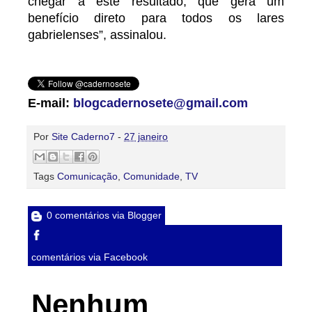
chegar a este resultado, que gera um
benefício direto para todos os lares
gabrielenses”, assinalou.
E-mail:
blogcadernosete@gmail.com
Por
Site Caderno7
-
27 janeiro
Tags
Comunicação
,
Comunidade
,
TV
0 comentários via Blogger
comentários via Facebook
Nenhum